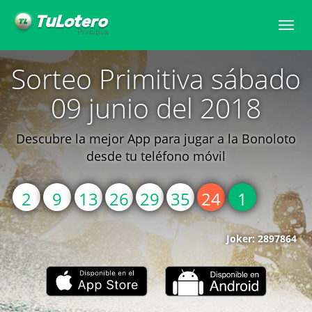
Toggle
naviga
Sorteo Primitiva sábado
09 junio del 2018
Descubre la mejor App para jugar a la Bonoloto
desde tu teléfono móvil
2
9
13
26
29
35
24
1
Joker: 2897864