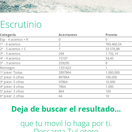
Escrutinio
Categoría
Acertantes
Premio
Esp - 6 aciertos + R
0
0
1ª - 6 aciertos
2
783.460,54
2ª - 5 aciertos + C
7
33.576,88
3ª - 5 aciertos
294
1.732,14
4ª - 4 aciertos
15107
54,45
5ª - 3 aciertos
259295
8
Reintegro
1331423
1
1ª Joker: Todas
2897864
1.000.000
2ª Joker: 6 cifras
897864
100.000
3ª Joker: 5 cifras
97864
10.000
4ª Joker: 4 cifras
7864
1.000
5ª Joker: 3 cifras
864
100
6ª Joker: 2 cifras
64
10
Deja de buscar el resultado...
que tu movil lo haga por ti.
Descarga TuLotero