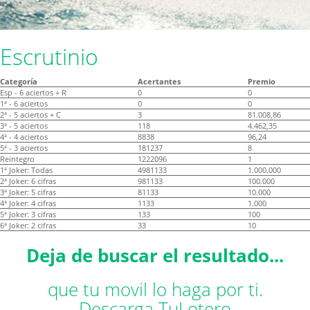
Escrutinio
Categoría
Acertantes
Premio
Esp - 6 aciertos + R
0
0
1ª - 6 aciertos
0
0
2ª - 5 aciertos + C
3
81.008,86
3ª - 5 aciertos
118
4.462,35
4ª - 4 aciertos
8838
96,24
5ª - 3 aciertos
181237
8
Reintegro
1222096
1
1ª Joker: Todas
4981133
1.000.000
2ª Joker: 6 cifras
981133
100.000
3ª Joker: 5 cifras
81133
10.000
4ª Joker: 4 cifras
1133
1.000
5ª Joker: 3 cifras
133
100
6ª Joker: 2 cifras
33
10
Deja de buscar el resultado...
que tu movil lo haga por ti.
Descarga TuLotero