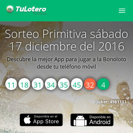
Toggle
naviga
Sorteo Primitiva sábado
17 diciembre del 2016
Descubre la mejor App para jugar a la Bonoloto
desde tu teléfono móvil
11
18
31
34
35
45
32
4
Joker: 4981133