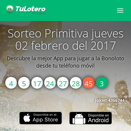
Toggle
naviga
Sorteo Primitiva jueves
02 febrero del 2017
Descubre la mejor App para jugar a la Bonoloto
desde tu teléfono móvil
4
5
17
24
27
28
45
3
Joker: 4356744