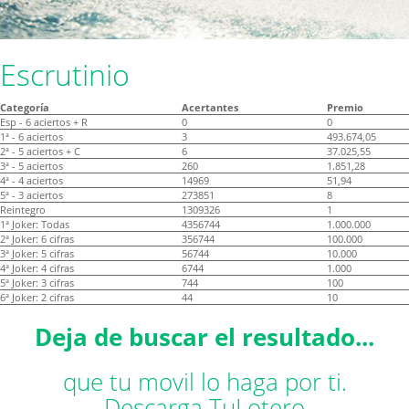
Escrutinio
Categoría
Acertantes
Premio
Esp - 6 aciertos + R
0
0
1ª - 6 aciertos
3
493.674,05
2ª - 5 aciertos + C
6
37.025,55
3ª - 5 aciertos
260
1.851,28
4ª - 4 aciertos
14969
51,94
5ª - 3 aciertos
273851
8
Reintegro
1309326
1
1ª Joker: Todas
4356744
1.000.000
2ª Joker: 6 cifras
356744
100.000
3ª Joker: 5 cifras
56744
10.000
4ª Joker: 4 cifras
6744
1.000
5ª Joker: 3 cifras
744
100
6ª Joker: 2 cifras
44
10
Deja de buscar el resultado...
que tu movil lo haga por ti.
Descarga TuLotero