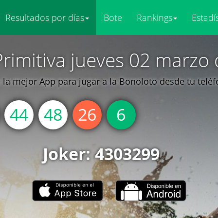
Resultados por días
Bote
Rankings
Estadí
Primitiva jueves 02 marzo 
la mejor App para jugar a la Bonoloto desde tu telé
44
48
26
6
Joker: 4303299