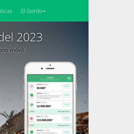
sticas
El Gordo
del 2023
fono móvil