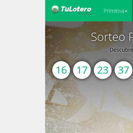
Primitiva
Sorteo 
Descubre 
16
17
23
37