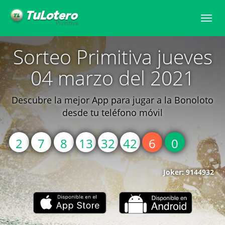
Toggle
naviga
Sorteo Primitiva jueves
04 marzo del 2021
Descubre la mejor App para jugar a la Bonoloto
desde tu teléfono móvil
2
7
8
13
32
42
6
0
Joker: 9144932