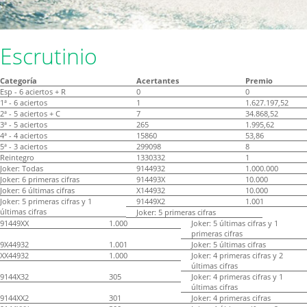
Escrutinio
Categoría
Acertantes
Premio
Esp - 6 aciertos + R
0
0
1ª - 6 aciertos
1
1.627.197,52
2ª - 5 aciertos + C
7
34.868,52
3ª - 5 aciertos
265
1.995,62
4ª - 4 aciertos
15860
53,86
5ª - 3 aciertos
299098
8
Reintegro
1330332
1
Joker: Todas
9144932
1.000.000
Joker: 6 primeras cifras
914493X
10.000
Joker: 6 últimas cifras
X144932
10.000
Joker: 5 primeras cifras y 1
91449X2
1.001
últimas cifras
Joker: 5 primeras cifras
91449XX
1.000
Joker: 5 últimas cifras y 1
primeras cifras
9X44932
1.001
Joker: 5 últimas cifras
XX44932
1.000
Joker: 4 primeras cifras y 2
últimas cifras
9144X32
305
Joker: 4 primeras cifras y 1
últimas cifras
9144XX2
301
Joker: 4 primeras cifras