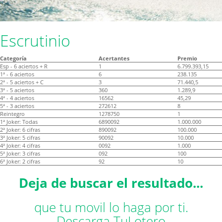
Escrutinio
Categoría
Acertantes
Premio
Esp - 6 aciertos + R
1
6.799.393,15
1ª - 6 aciertos
6
238.135
2ª - 5 aciertos + C
3
71.440,5
3ª - 5 aciertos
360
1.289,9
4ª - 4 aciertos
16562
45,29
5ª - 3 aciertos
272612
8
Reintegro
1278750
1
1ª Joker: Todas
6890092
1.000.000
2ª Joker: 6 cifras
890092
100.000
3ª Joker: 5 cifras
90092
10.000
4ª Joker: 4 cifras
0092
1.000
5ª Joker: 3 cifras
092
100
6ª Joker: 2 cifras
92
10
Deja de buscar el resultado...
que tu movil lo haga por ti.
Descarga TuLotero