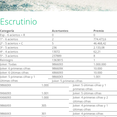
Escrutinio
Categoría
Acertantes
Premio
Esp - 6 aciertos + R
0
0
1ª - 6 aciertos
2
774.473,6
2ª - 5 aciertos + C
5
46.468,42
3ª - 5 aciertos
236
2.133,08
4ª - 4 aciertos
13072
62,21
5ª - 3 aciertos
237889
8
Reintegro
1363815
1
Joker: Todas
9866093
1.000.000
Joker: 6 primeras cifras
986609X
10.000
Joker: 6 últimas cifras
X866093
10.000
Joker: 5 primeras cifras y 1
98660X3
1.001
últimas cifras
Joker: 5 primeras cifras
98660XX
1.000
Joker: 5 últimas cifras y 1
primeras cifras
9X66093
1.001
Joker: 5 últimas cifras
XX66093
1.000
Joker: 4 primeras cifras y 2
últimas cifras
9866X93
305
Joker: 4 primeras cifras y 1
últimas cifras
9866XX3
301
Joker: 4 primeras cifras