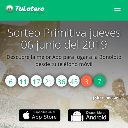
Toggle
naviga
Sorteo Primitiva jueves
06 junio del 2019
Descubre la mejor App para jugar a la Bonoloto
desde tu teléfono móvil
6
11
17
21
36
45
3
7
Joker: 9866093