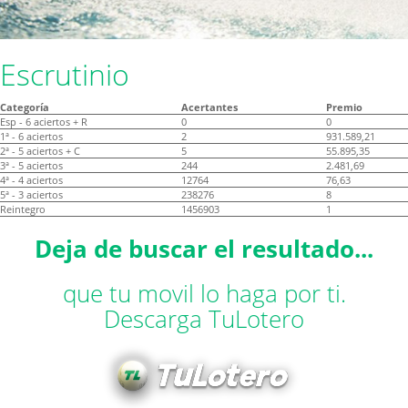
Escrutinio
Categoría
Acertantes
Premio
Esp - 6 aciertos + R
0
0
1ª - 6 aciertos
2
931.589,21
2ª - 5 aciertos + C
5
55.895,35
3ª - 5 aciertos
244
2.481,69
4ª - 4 aciertos
12764
76,63
5ª - 3 aciertos
238276
8
Reintegro
1456903
1
Deja de buscar el resultado...
que tu movil lo haga por ti.
Descarga TuLotero