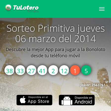
Toggle
naviga
Sorteo Primitiva jueves
06 marzo del 2014
Descubre la mejor App para jugar a la Bonoloto
desde tu teléfono móvil
38
33
27
41
2
12
1
5
Joker: 2563761