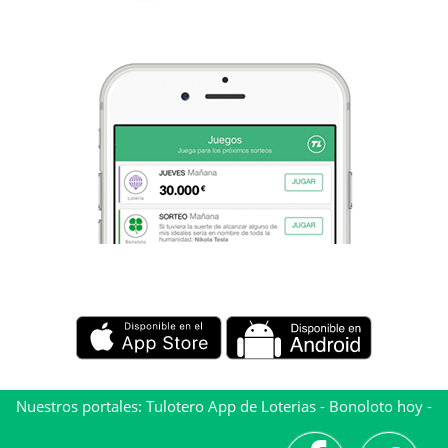
Nuestros portales:
Tulotero App de Loterias
-
Bonoloto hoy
-