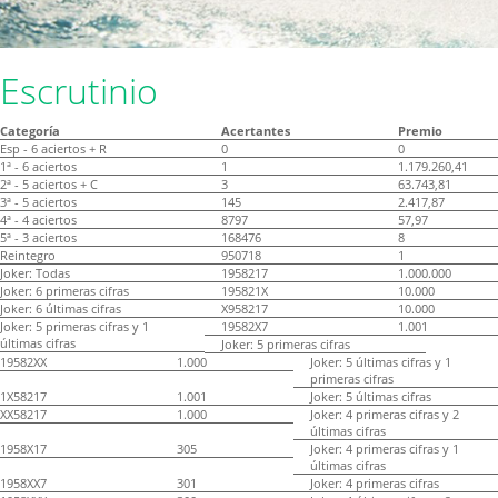
Escrutinio
Categoría
Acertantes
Premio
Esp - 6 aciertos + R
0
0
1ª - 6 aciertos
1
1.179.260,41
2ª - 5 aciertos + C
3
63.743,81
3ª - 5 aciertos
145
2.417,87
4ª - 4 aciertos
8797
57,97
5ª - 3 aciertos
168476
8
Reintegro
950718
1
Joker: Todas
1958217
1.000.000
Joker: 6 primeras cifras
195821X
10.000
Joker: 6 últimas cifras
X958217
10.000
Joker: 5 primeras cifras y 1
19582X7
1.001
últimas cifras
Joker: 5 primeras cifras
19582XX
1.000
Joker: 5 últimas cifras y 1
primeras cifras
1X58217
1.001
Joker: 5 últimas cifras
XX58217
1.000
Joker: 4 primeras cifras y 2
últimas cifras
1958X17
305
Joker: 4 primeras cifras y 1
últimas cifras
1958XX7
301
Joker: 4 primeras cifras