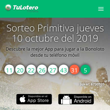
Toggle
naviga
Sorteo Primitiva jueves
10 octubre del 2019
Descubre la mejor App para jugar a la Bonoloto
desde tu teléfono móvil
11
20
22
26
27
43
31
5
Joker: 6730939