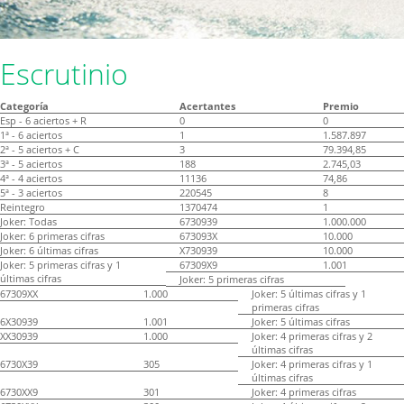
Escrutinio
Categoría
Acertantes
Premio
Esp - 6 aciertos + R
0
0
1ª - 6 aciertos
1
1.587.897
2ª - 5 aciertos + C
3
79.394,85
3ª - 5 aciertos
188
2.745,03
4ª - 4 aciertos
11136
74,86
5ª - 3 aciertos
220545
8
Reintegro
1370474
1
Joker: Todas
6730939
1.000.000
Joker: 6 primeras cifras
673093X
10.000
Joker: 6 últimas cifras
X730939
10.000
Joker: 5 primeras cifras y 1
67309X9
1.001
últimas cifras
Joker: 5 primeras cifras
67309XX
1.000
Joker: 5 últimas cifras y 1
primeras cifras
6X30939
1.001
Joker: 5 últimas cifras
XX30939
1.000
Joker: 4 primeras cifras y 2
últimas cifras
6730X39
305
Joker: 4 primeras cifras y 1
últimas cifras
6730XX9
301
Joker: 4 primeras cifras