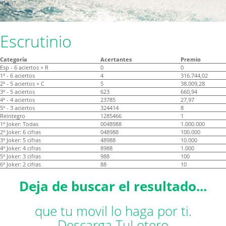
Escrutinio
Categoría
Acertantes
Premio
Esp - 6 aciertos + R
0
0
1ª - 6 aciertos
4
316.744,02
2ª - 5 aciertos + C
5
38.009,28
3ª - 5 aciertos
623
660,94
4ª - 4 aciertos
23785
27,97
5ª - 3 aciertos
324414
8
Reintegro
1285466
1
1ª Joker: Todas
0048988
1.000.000
2ª Joker: 6 cifras
048988
100.000
3ª Joker: 5 cifras
48988
10.000
4ª Joker: 4 cifras
8988
1.000
5ª Joker: 3 cifras
988
100
6ª Joker: 2 cifras
88
10
Deja de buscar el resultado...
que tu movil lo haga por ti.
Descarga TuLotero