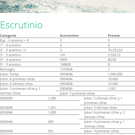
Escrutinio
Categoría
Acertantes
Premio
Esp - 6 aciertos + R
0
0
1ª - 6 aciertos
0
0
2ª - 5 aciertos + C
3
76.372,63
3ª - 5 aciertos
141
3.520,72
4ª - 4 aciertos
9905
80,96
5ª - 3 aciertos
198808
8
Reintegro
1310546
1
Joker: Todas
0954046
1.000.000
Joker: 6 primeras cifras
095404X
10.000
Joker: 6 últimas cifras
X954046
10.000
Joker: 5 primeras cifras y 1
09540X6
1.001
últimas cifras
Joker: 5 primeras cifras
09540XX
1.000
Joker: 5 últimas cifras y 1
primeras cifras
0X54046
1.001
Joker: 5 últimas cifras
XX54046
1.000
Joker: 4 primeras cifras y 2
últimas cifras
0954X46
305
Joker: 4 primeras cifras y 1
últimas cifras
0954XX6
301
Joker: 4 primeras cifras