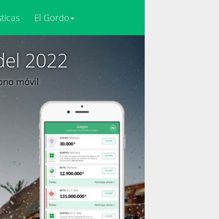
sticas
El Gordo
del 2022
fono móvil