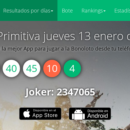
Resultados por días
Bote
Rankings
Estadí
Primitiva jueves 13 enero 
la mejor App para jugar a la Bonoloto desde tu telé
40
45
10
4
Joker: 2347065