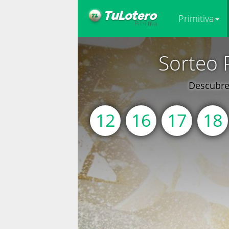
Primitiva
Sorteo 
Descubre 
12
16
17
18