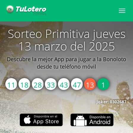
Toggle
naviga
Sorteo Primitiva jueves
13 marzo del 2025
Descubre la mejor App para jugar a la Bonoloto
desde tu teléfono móvil
11
18
28
33
43
47
13
1
Joker: 0302687