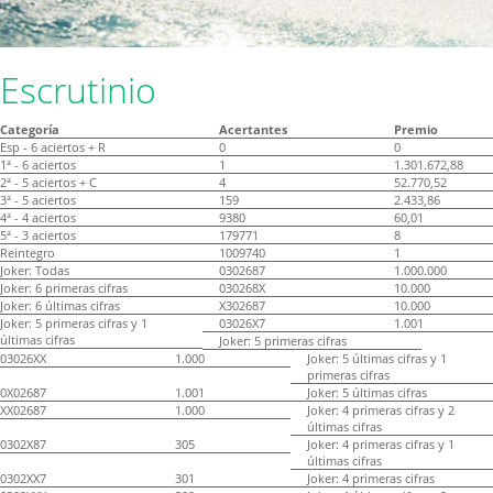
Escrutinio
Categoría
Acertantes
Premio
Esp - 6 aciertos + R
0
0
1ª - 6 aciertos
1
1.301.672,88
2ª - 5 aciertos + C
4
52.770,52
3ª - 5 aciertos
159
2.433,86
4ª - 4 aciertos
9380
60,01
5ª - 3 aciertos
179771
8
Reintegro
1009740
1
Joker: Todas
0302687
1.000.000
Joker: 6 primeras cifras
030268X
10.000
Joker: 6 últimas cifras
X302687
10.000
Joker: 5 primeras cifras y 1
03026X7
1.001
últimas cifras
Joker: 5 primeras cifras
03026XX
1.000
Joker: 5 últimas cifras y 1
primeras cifras
0X02687
1.001
Joker: 5 últimas cifras
XX02687
1.000
Joker: 4 primeras cifras y 2
últimas cifras
0302X87
305
Joker: 4 primeras cifras y 1
últimas cifras
0302XX7
301
Joker: 4 primeras cifras