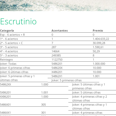
Escrutinio
Categoría
Acertantes
Premio
Esp - 6 aciertos + R
0
0
1ª - 6 aciertos
1
1.404.633,22
2ª - 5 aciertos + C
7
30.099,28
3ª - 5 aciertos
287
1.590,61
4ª - 4 aciertos
14664
50,29
5ª - 3 aciertos
249385
8
Reintegro
1122750
1
Joker: Todas
5486201
1.000.000
Joker: 6 primeras cifras
548620X
10.000
Joker: 6 últimas cifras
X486201
10.000
Joker: 5 primeras cifras y 1
54862X1
1.001
últimas cifras
Joker: 5 primeras cifras
54862XX
1.000
Joker: 5 últimas cifras y 1
primeras cifras
5X86201
1.001
Joker: 5 últimas cifras
XX86201
1.000
Joker: 4 primeras cifras y 2
últimas cifras
5486X01
305
Joker: 4 primeras cifras y 1
últimas cifras
5486XX1
301
Joker: 4 primeras cifras