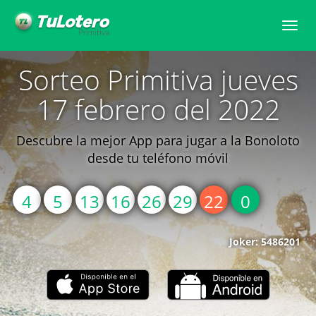
Toggle
naviga
Sorteo Primitiva jueves
17 febrero del 2022
Descubre la mejor App para jugar a la Bonoloto
desde tu teléfono móvil
4
5
13
16
26
29
22
0
Joker: 5486201