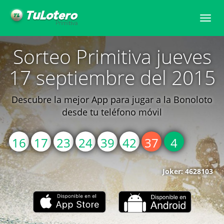
Toggle
naviga
Sorteo Primitiva jueves
17 septiembre del 2015
Descubre la mejor App para jugar a la Bonoloto
desde tu teléfono móvil
16
17
23
24
39
42
37
4
Joker: 4628103