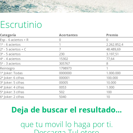
Escrutinio
Categoría
Acertantes
Premio
Esp - 6 aciertos + R
0
0
1ª - 6 aciertos
1
2.262.852,4
2ª - 5 aciertos + C
7
48.489,69
3ª - 5 aciertos
230
3.197,51
4ª - 4 aciertos
15302
77,64
5ª - 3 aciertos
305767
8
Reintegro
1798973
1
1ª Joker: Todas
0000000
1.000.000
2ª Joker: 6 cifras
000001
100.000
3ª Joker: 5 cifras
00005
10.000
4ª Joker: 4 cifras
0053
1.000
5ª Joker: 3 cifras
502
100
6ª Joker: 2 cifras
5040
10
Deja de buscar el resultado...
que tu movil lo haga por ti.
Descarga TuLotero