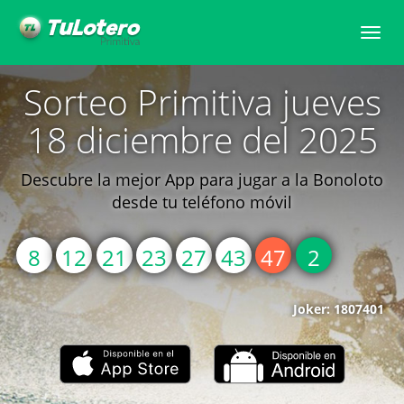
Toggle
naviga
Sorteo Primitiva jueves
18 diciembre del 2025
Descubre la mejor App para jugar a la Bonoloto
desde tu teléfono móvil
8
12
21
23
27
43
47
2
Joker: 1807401