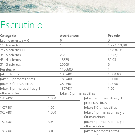
Escrutinio
Categoría
Acertantes
Premio
Esp - 6 aciertos + R
0
0
1ª - 6 aciertos
1
1.277.771,89
2ª - 5 aciertos + C
11
18.836,93
3ª - 5 aciertos
258
1.472,4
4ª - 4 aciertos
13839
39,93
5ª - 3 aciertos
236091
8
Reintegro
1136600
1
Joker: Todas
1807401
1.000.000
Joker: 6 primeras cifras
180740X
10.000
Joker: 6 últimas cifras
X807401
10.000
Joker: 5 primeras cifras y 1
18074X1
1.001
últimas cifras
Joker: 5 primeras cifras
18074XX
1.000
Joker: 5 últimas cifras y 1
primeras cifras
1X07401
1.001
Joker: 5 últimas cifras
XX07401
1.000
Joker: 4 primeras cifras y 2
últimas cifras
1807X01
305
Joker: 4 primeras cifras y 1
últimas cifras
1807XX1
301
Joker: 4 primeras cifras