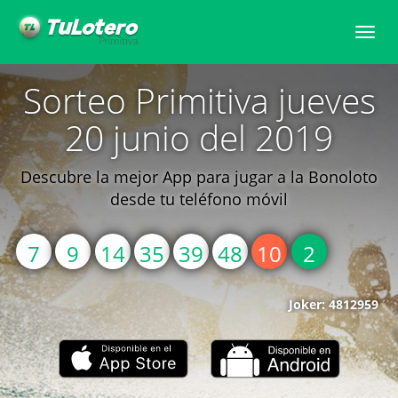
Toggle
naviga
Sorteo Primitiva jueves
20 junio del 2019
Descubre la mejor App para jugar a la Bonoloto
desde tu teléfono móvil
7
9
14
35
39
48
10
2
Joker: 4812959