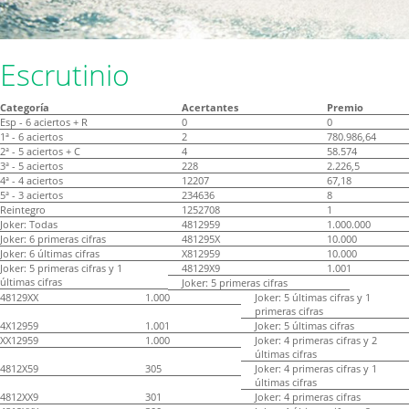
Escrutinio
Categoría
Acertantes
Premio
Esp - 6 aciertos + R
0
0
1ª - 6 aciertos
2
780.986,64
2ª - 5 aciertos + C
4
58.574
3ª - 5 aciertos
228
2.226,5
4ª - 4 aciertos
12207
67,18
5ª - 3 aciertos
234636
8
Reintegro
1252708
1
Joker: Todas
4812959
1.000.000
Joker: 6 primeras cifras
481295X
10.000
Joker: 6 últimas cifras
X812959
10.000
Joker: 5 primeras cifras y 1
48129X9
1.001
últimas cifras
Joker: 5 primeras cifras
48129XX
1.000
Joker: 5 últimas cifras y 1
primeras cifras
4X12959
1.001
Joker: 5 últimas cifras
XX12959
1.000
Joker: 4 primeras cifras y 2
últimas cifras
4812X59
305
Joker: 4 primeras cifras y 1
últimas cifras
4812XX9
301
Joker: 4 primeras cifras