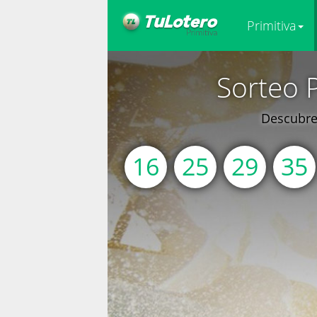
Primitiva
Sorteo 
Descubre 
16
25
29
35