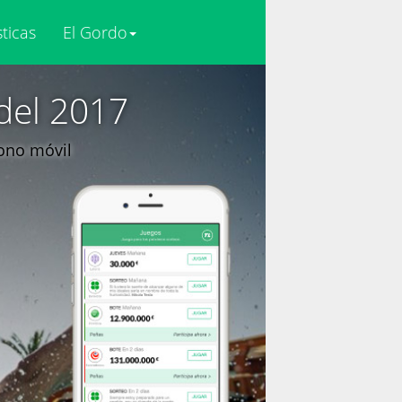
sticas
El Gordo
del 2017
fono móvil