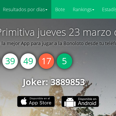
Resultados por días
Bote
Rankings
Estadí
Primitiva jueves 23 marzo 
la mejor App para jugar a la Bonoloto desde tu telé
39
49
17
5
Joker: 3889853