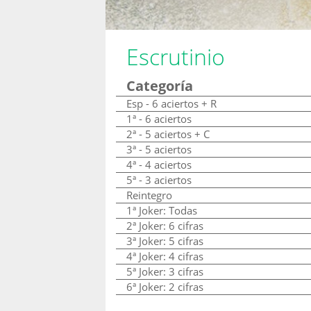
Escrutinio
Categoría
Esp - 6 aciertos + R
1ª - 6 aciertos
2ª - 5 aciertos + C
3ª - 5 aciertos
4ª - 4 aciertos
5ª - 3 aciertos
Reintegro
1ª Joker: Todas
2ª Joker: 6 cifras
3ª Joker: 5 cifras
4ª Joker: 4 cifras
5ª Joker: 3 cifras
6ª Joker: 2 cifras