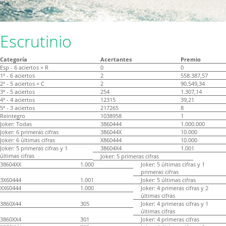
Escrutinio
Categoría
Acertantes
Premio
Esp - 6 aciertos + R
0
0
1ª - 6 aciertos
2
558.387,57
2ª - 5 aciertos + C
2
90.549,34
3ª - 5 aciertos
254
1.307,14
4ª - 4 aciertos
12315
39,21
5ª - 3 aciertos
217265
8
Reintegro
1038958
1
Joker: Todas
3860444
1.000.000
Joker: 6 primeras cifras
386044X
10.000
Joker: 6 últimas cifras
X860444
10.000
Joker: 5 primeras cifras y 1
38604X4
1.001
últimas cifras
Joker: 5 primeras cifras
38604XX
1.000
Joker: 5 últimas cifras y 1
primeras cifras
3X60444
1.001
Joker: 5 últimas cifras
XX60444
1.000
Joker: 4 primeras cifras y 2
últimas cifras
3860X44
305
Joker: 4 primeras cifras y 1
últimas cifras
3860XX4
301
Joker: 4 primeras cifras