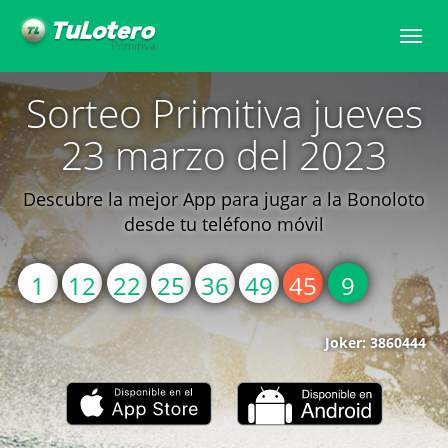
Toggle
naviga
Sorteo Primitiva jueves
23 marzo del 2023
Descubre la mejor App para jugar a la Bonoloto
desde tu teléfono móvil
1
12
22
25
36
49
45
9
Joker: 3860444