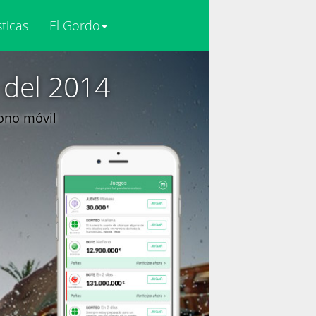
sticas
El Gordo
 del 2014
fono móvil