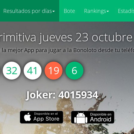
Resultados por días
Bote
Rankings
Estadí
rimitiva jueves 23 octubre
la mejor App para jugar a la Bonoloto desde tu telé
32
41
19
6
Joker: 4015934