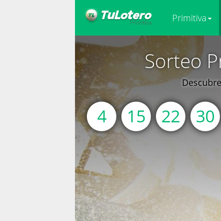
Primitiva
Sorteo P
Descubre 
4
15
22
30