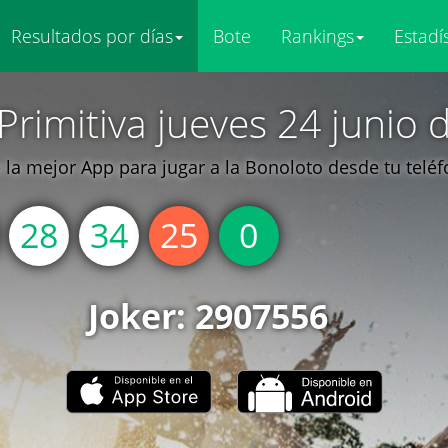
Resultados por días
Bote
Rankings
Estadí
Primitiva jueves 24 junio 
la mejor App para jugar a la Bonoloto desde tu telé
28
34
25
0
Joker: 2907556