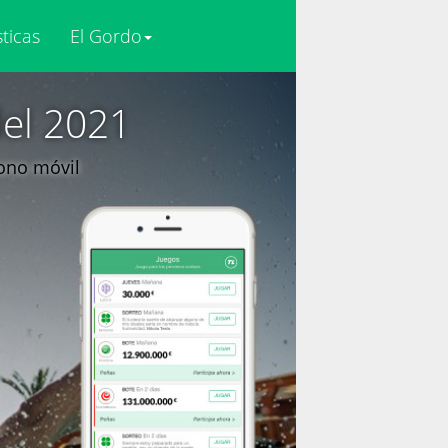
sticas
El Gordo
del 2021
fono móvil