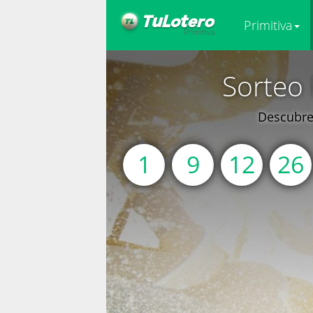
Primitiva
Sorteo 
Descubre 
1
9
12
26