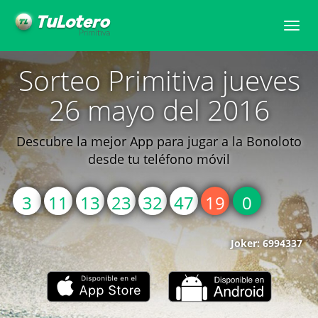
Toggle
naviga
Sorteo Primitiva jueves
26 mayo del 2016
Descubre la mejor App para jugar a la Bonoloto
desde tu teléfono móvil
3
11
13
23
32
47
19
0
Joker: 6994337