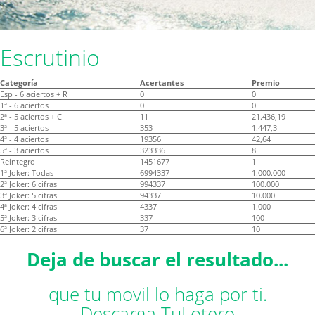
Escrutinio
Categoría
Acertantes
Premio
Esp - 6 aciertos + R
0
0
1ª - 6 aciertos
0
0
2ª - 5 aciertos + C
11
21.436,19
3ª - 5 aciertos
353
1.447,3
4ª - 4 aciertos
19356
42,64
5ª - 3 aciertos
323336
8
Reintegro
1451677
1
1ª Joker: Todas
6994337
1.000.000
2ª Joker: 6 cifras
994337
100.000
3ª Joker: 5 cifras
94337
10.000
4ª Joker: 4 cifras
4337
1.000
5ª Joker: 3 cifras
337
100
6ª Joker: 2 cifras
37
10
Deja de buscar el resultado...
que tu movil lo haga por ti.
Descarga TuLotero