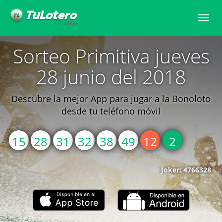
Toggle
naviga
Sorteo Primitiva jueves
28 junio del 2018
Descubre la mejor App para jugar a la Bonoloto
desde tu teléfono móvil
15
28
31
32
38
49
12
2
Joker: 4766328