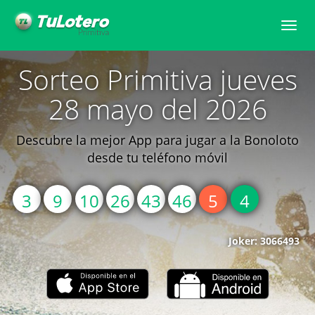
Toggle
naviga
Sorteo Primitiva jueves
28 mayo del 2026
Descubre la mejor App para jugar a la Bonoloto
desde tu teléfono móvil
3
9
10
26
43
46
5
4
Joker: 3066493