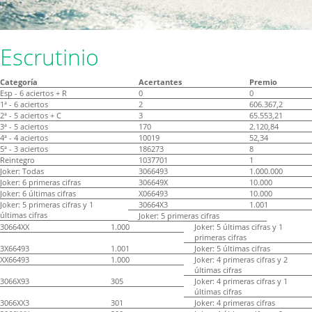
Escrutinio
Categoría
Acertantes
Premio
Esp - 6 aciertos + R
0
0
1ª - 6 aciertos
2
606.367,2
2ª - 5 aciertos + C
3
65.553,21
3ª - 5 aciertos
170
2.120,84
4ª - 4 aciertos
10019
52,34
5ª - 3 aciertos
186273
8
Reintegro
1037701
1
Joker: Todas
3066493
1.000.000
Joker: 6 primeras cifras
306649X
10.000
Joker: 6 últimas cifras
X066493
10.000
Joker: 5 primeras cifras y 1
30664X3
1.001
últimas cifras
Joker: 5 primeras cifras
30664XX
1.000
Joker: 5 últimas cifras y 1
primeras cifras
3X66493
1.001
Joker: 5 últimas cifras
XX66493
1.000
Joker: 4 primeras cifras y 2
últimas cifras
3066X93
305
Joker: 4 primeras cifras y 1
últimas cifras
3066XX3
301
Joker: 4 primeras cifras