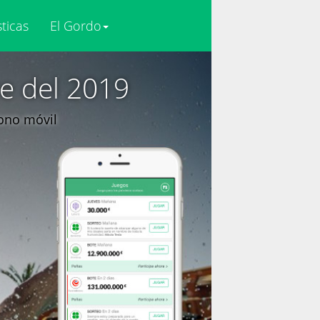
sticas
El Gordo
re del 2019
fono móvil