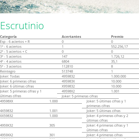
Escrutinio
Categoría
Acertantes
Premio
Esp - 6 aciertos + R
0
0
1ª - 6 aciertos
1
552.256,17
2ª - 5 aciertos + C
0
0
3ª - 5 aciertos
147
1.726,12
4ª - 4 aciertos
6804
35,1
5ª - 3 aciertos
112810
8
Reintegro
513748
1
Joker: Todas
4959832
1.000.000
Joker: 6 primeras cifras
495983X
10.000
Joker: 6 últimas cifras
X959832
10.000
Joker: 5 primeras cifras y 1
49598X2
1.001
últimas cifras
Joker: 5 primeras cifras
49598XX
1.000
Joker: 5 últimas cifras y 1
primeras cifras
4X59832
1.001
Joker: 5 últimas cifras
XX59832
1.000
Joker: 4 primeras cifras y 2
últimas cifras
4959X32
305
Joker: 4 primeras cifras y 1
últimas cifras
4959XX2
301
Joker: 4 primeras cifras