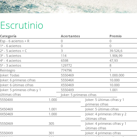
Escrutinio
Categoría
Acertantes
Premio
Esp - 6 aciertos + R
0
0
1ª - 6 aciertos
0
0
2ª - 5 aciertos + C
3
39.526,6
3ª - 5 aciertos
114
1.906,99
4ª - 4 aciertos
6598
47,93
5ª - 3 aciertos
129772
8
Reintegro
774796
1
Joker: Todas
5550469
1.000.000
Joker: 6 primeras cifras
555046X
10.000
Joker: 6 últimas cifras
X550469
10.000
Joker: 5 primeras cifras y 1
55504X9
1.001
últimas cifras
Joker: 5 primeras cifras
55504XX
1.000
Joker: 5 últimas cifras y 1
primeras cifras
5X50469
1.001
Joker: 5 últimas cifras
XX50469
1.000
Joker: 4 primeras cifras y 2
últimas cifras
5550X69
305
Joker: 4 primeras cifras y 1
últimas cifras
5550XX9
301
Joker: 4 primeras cifras