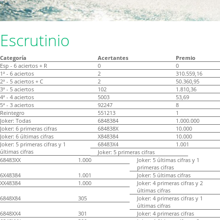
Escrutinio
Categoría
Acertantes
Premio
Esp - 6 aciertos + R
0
0
1ª - 6 aciertos
2
310.559,16
2ª - 5 aciertos + C
2
50.360,95
3ª - 5 aciertos
102
1.810,36
4ª - 4 aciertos
5003
53,69
5ª - 3 aciertos
92247
8
Reintegro
551213
1
Joker: Todas
6848384
1.000.000
Joker: 6 primeras cifras
684838X
10.000
Joker: 6 últimas cifras
X848384
10.000
Joker: 5 primeras cifras y 1
68483X4
1.001
últimas cifras
Joker: 5 primeras cifras
68483XX
1.000
Joker: 5 últimas cifras y 1
primeras cifras
6X48384
1.001
Joker: 5 últimas cifras
XX48384
1.000
Joker: 4 primeras cifras y 2
últimas cifras
6848X84
305
Joker: 4 primeras cifras y 1
últimas cifras
6848XX4
301
Joker: 4 primeras cifras