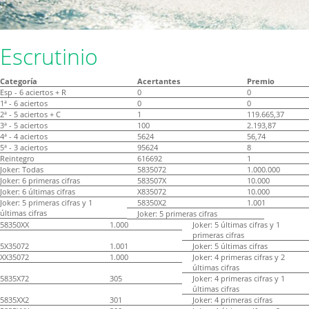
Escrutinio
Categoría
Acertantes
Premio
Esp - 6 aciertos + R
0
0
1ª - 6 aciertos
0
0
2ª - 5 aciertos + C
1
119.665,37
3ª - 5 aciertos
100
2.193,87
4ª - 4 aciertos
5624
56,74
5ª - 3 aciertos
95624
8
Reintegro
616692
1
Joker: Todas
5835072
1.000.000
Joker: 6 primeras cifras
583507X
10.000
Joker: 6 últimas cifras
X835072
10.000
Joker: 5 primeras cifras y 1
58350X2
1.001
últimas cifras
Joker: 5 primeras cifras
58350XX
1.000
Joker: 5 últimas cifras y 1
primeras cifras
5X35072
1.001
Joker: 5 últimas cifras
XX35072
1.000
Joker: 4 primeras cifras y 2
últimas cifras
5835X72
305
Joker: 4 primeras cifras y 1
últimas cifras
5835XX2
301
Joker: 4 primeras cifras