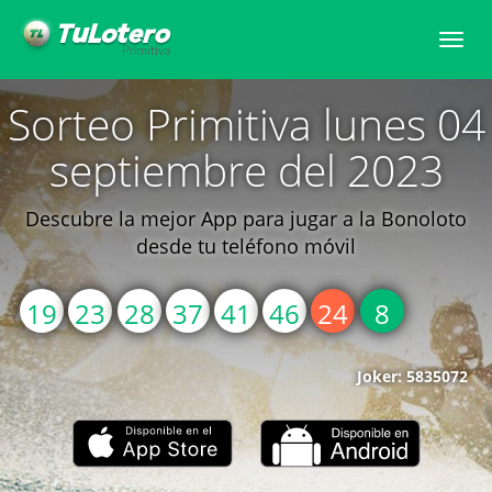
Toggle
naviga
Sorteo Primitiva lunes 04
septiembre del 2023
Descubre la mejor App para jugar a la Bonoloto
desde tu teléfono móvil
19
23
28
37
41
46
24
8
Joker: 5835072