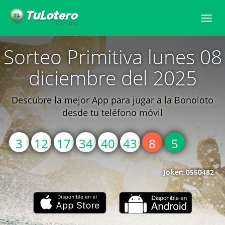
Toggle
naviga
Sorteo Primitiva lunes 08
diciembre del 2025
Descubre la mejor App para jugar a la Bonoloto
desde tu teléfono móvil
3
12
17
34
40
43
8
5
Joker: 0550482