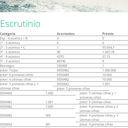
Escrutinio
Categoría
Acertantes
Premio
Esp - 6 aciertos + R
0
0
1ª - 6 aciertos
0
0
2ª - 5 aciertos + C
1
93.654,7
3ª - 5 aciertos
90
1.907,78
4ª - 4 aciertos
4370
57,15
5ª - 3 aciertos
80746
8
Reintegro
556908
1
Joker: Todas
0550482
1.000.000
Joker: 6 primeras cifras
055048X
10.000
Joker: 6 últimas cifras
X550482
10.000
Joker: 5 primeras cifras y 1
05504X2
1.001
últimas cifras
Joker: 5 primeras cifras
05504XX
1.000
Joker: 5 últimas cifras y 1
primeras cifras
0X50482
1.001
Joker: 5 últimas cifras
XX50482
1.000
Joker: 4 primeras cifras y 2
últimas cifras
0550X82
305
Joker: 4 primeras cifras y 1
últimas cifras
0550XX2
301
Joker: 4 primeras cifras