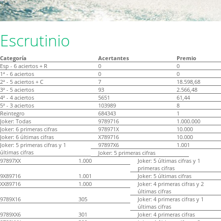
Escrutinio
Categoría
Acertantes
Premio
Esp - 6 aciertos + R
0
0
1ª - 6 aciertos
0
0
2ª - 5 aciertos + C
7
18.598,68
3ª - 5 aciertos
93
2.566,48
4ª - 4 aciertos
5651
61,44
5ª - 3 aciertos
103989
8
Reintegro
684343
1
Joker: Todas
9789716
1.000.000
Joker: 6 primeras cifras
978971X
10.000
Joker: 6 últimas cifras
X789716
10.000
Joker: 5 primeras cifras y 1
97897X6
1.001
últimas cifras
Joker: 5 primeras cifras
97897XX
1.000
Joker: 5 últimas cifras y 1
primeras cifras
9X89716
1.001
Joker: 5 últimas cifras
XX89716
1.000
Joker: 4 primeras cifras y 2
últimas cifras
9789X16
305
Joker: 4 primeras cifras y 1
últimas cifras
9789XX6
301
Joker: 4 primeras cifras