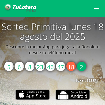
Toggle
naviga
Sorteo Primitiva lunes 18
agosto del 2025
Descubre la mejor App para jugar a la Bonoloto
desde tu teléfono móvil
5
6
8
23
46
47
18
2
Joker: 5235911