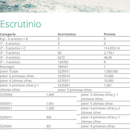
Escrutinio
Categoría
Acertantes
Premio
Esp - 6 aciertos + R
0
0
1ª - 6 aciertos
0
0
2ª - 5 aciertos + C
1
114.053,14
3ª - 5 aciertos
96
2.178,1
4ª - 4 aciertos
6272
48,49
5ª - 3 aciertos
120782
8
Reintegro
596501
1
Joker: Todas
5235911
1.000.000
Joker: 6 primeras cifras
523591X
10.000
Joker: 6 últimas cifras
X235911
10.000
Joker: 5 primeras cifras y 1
52359X1
1.001
últimas cifras
Joker: 5 primeras cifras
52359XX
1.000
Joker: 5 últimas cifras y 1
primeras cifras
5X35911
1.001
Joker: 5 últimas cifras
XX35911
1.000
Joker: 4 primeras cifras y 2
últimas cifras
5235X11
305
Joker: 4 primeras cifras y 1
últimas cifras
5235XX1
301
Joker: 4 primeras cifras