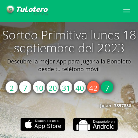
Toggle
naviga
Sorteo Primitiva lunes 18
septiembre del 2023
Descubre la mejor App para jugar a la Bonoloto
desde tu teléfono móvil
2
7
10
20
31
40
42
7
Joker: 3397836