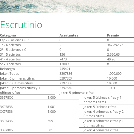
Escrutinio
Categoría
Acertantes
Premio
Esp - 6 aciertos + R
0
0
1ª - 6 aciertos
2
347.892,73
2ª - 5 aciertos + C
0
0
3ª - 5 aciertos
136
2.350,63
4ª - 4 aciertos
7473
40,26
5ª - 3 aciertos
120099
8
Reintegro
745421
1
Joker: Todas
3397836
1.000.000
Joker: 6 primeras cifras
339783X
10.000
Joker: 6 últimas cifras
X397836
10.000
Joker: 5 primeras cifras y 1
33978X6
1.001
últimas cifras
Joker: 5 primeras cifras
33978XX
1.000
Joker: 5 últimas cifras y 1
primeras cifras
3X97836
1.001
Joker: 5 últimas cifras
XX97836
1.000
Joker: 4 primeras cifras y 2
últimas cifras
3397X36
305
Joker: 4 primeras cifras y 1
últimas cifras
3397XX6
301
Joker: 4 primeras cifras