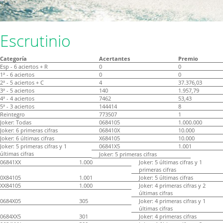
Escrutinio
Categoría
Acertantes
Premio
Esp - 6 aciertos + R
0
0
1ª - 6 aciertos
0
0
2ª - 5 aciertos + C
4
37.376,03
3ª - 5 aciertos
140
1.957,79
4ª - 4 aciertos
7462
53,43
5ª - 3 aciertos
144414
8
Reintegro
773507
1
Joker: Todas
0684105
1.000.000
Joker: 6 primeras cifras
068410X
10.000
Joker: 6 últimas cifras
X684105
10.000
Joker: 5 primeras cifras y 1
06841X5
1.001
últimas cifras
Joker: 5 primeras cifras
06841XX
1.000
Joker: 5 últimas cifras y 1
primeras cifras
0X84105
1.001
Joker: 5 últimas cifras
XX84105
1.000
Joker: 4 primeras cifras y 2
últimas cifras
0684X05
305
Joker: 4 primeras cifras y 1
últimas cifras
0684XX5
301
Joker: 4 primeras cifras