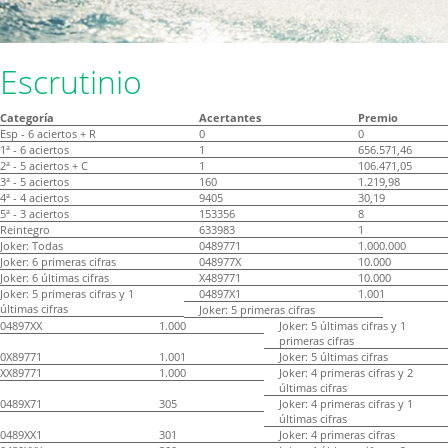
Escrutinio
Categoría
Acertantes
Premio
Esp - 6 aciertos + R
0
0
1ª - 6 aciertos
1
656.571,46
2ª - 5 aciertos + C
1
106.471,05
3ª - 5 aciertos
160
1.219,98
4ª - 4 aciertos
9405
30,19
5ª - 3 aciertos
153356
8
Reintegro
633983
1
Joker: Todas
0489771
1.000.000
Joker: 6 primeras cifras
048977X
10.000
Joker: 6 últimas cifras
X489771
10.000
Joker: 5 primeras cifras y 1
04897X1
1.001
últimas cifras
Joker: 5 primeras cifras
04897XX
1.000
Joker: 5 últimas cifras y 1
primeras cifras
0X89771
1.001
Joker: 5 últimas cifras
XX89771
1.000
Joker: 4 primeras cifras y 2
últimas cifras
0489X71
305
Joker: 4 primeras cifras y 1
últimas cifras
0489XX1
301
Joker: 4 primeras cifras