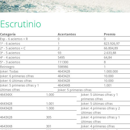
Escrutinio
Categoría
Acertantes
Premio
Esp - 6 aciertos + R
0
0
1ª - 6 aciertos
1
823.926,97
2ª - 5 aciertos + C
2
66.804,89
3ª - 5 aciertos
93
2.633,88
4ª - 4 aciertos
5495
64,84
5ª - 3 aciertos
111300
8
Reintegro
598986
1
Joker: Todas
4643428
1.000.000
Joker: 6 primeras cifras
464342X
10.000
Joker: 6 últimas cifras
X643428
10.000
Joker: 5 primeras cifras y 1
46434X8
1.001
últimas cifras
Joker: 5 primeras cifras
46434XX
1.000
Joker: 5 últimas cifras y 1
primeras cifras
4X43428
1.001
Joker: 5 últimas cifras
XX43428
1.000
Joker: 4 primeras cifras y 2
últimas cifras
4643X28
305
Joker: 4 primeras cifras y 1
últimas cifras
4643XX8
301
Joker: 4 primeras cifras