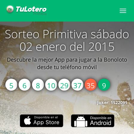
Toggle
naviga
Sorteo Primitiva sábado
02 enero del 2015
Descubre la mejor App para jugar a la Bonoloto
desde tu teléfono móvil
5
6
8
10
29
37
35
9
Joker: 1522099