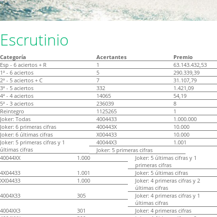
Escrutinio
Categoría
Acertantes
Premio
Esp - 6 aciertos + R
1
63.143.432,53
1ª - 6 aciertos
5
290.339,39
2ª - 5 aciertos + C
7
31.107,79
3ª - 5 aciertos
332
1.421,09
4ª - 4 aciertos
14065
54,19
5ª - 3 aciertos
236039
8
Reintegro
1125265
1
Joker: Todas
4004433
1.000.000
Joker: 6 primeras cifras
400443X
10.000
Joker: 6 últimas cifras
X004433
10.000
Joker: 5 primeras cifras y 1
40044X3
1.001
últimas cifras
Joker: 5 primeras cifras
40044XX
1.000
Joker: 5 últimas cifras y 1
primeras cifras
4X04433
1.001
Joker: 5 últimas cifras
XX04433
1.000
Joker: 4 primeras cifras y 2
últimas cifras
4004X33
305
Joker: 4 primeras cifras y 1
últimas cifras
4004XX3
301
Joker: 4 primeras cifras