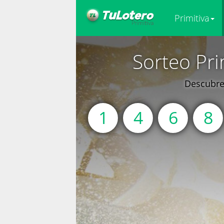
Primitiva
Sorteo Pri
Descubre 
1
4
6
8