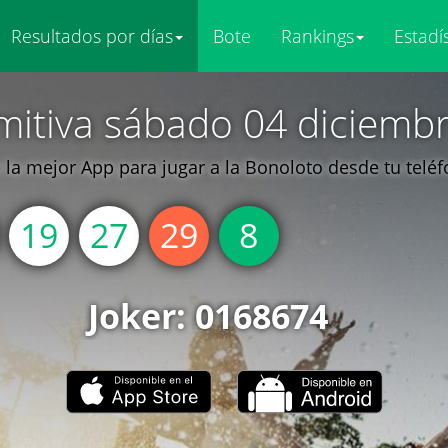
Resultados por días
Bote
Rankings
Estadí
mitiva sábado 04 diciemb
la mejor App para jugar a la Bonoloto desde tu telé
19
27
29
8
Joker: 0168674