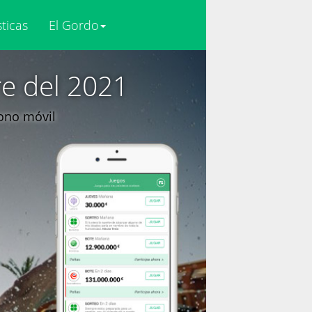
sticas
El Gordo
re del 2021
fono móvil