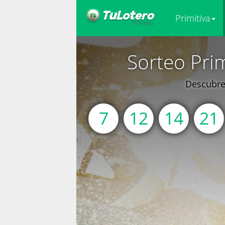
Primitiva
Sorteo Pri
Descubre 
7
12
14
21