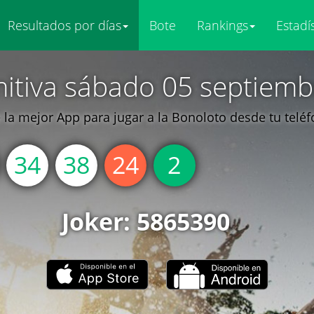
Resultados por días
Bote
Rankings
Estadí
mitiva sábado 05 septiemb
la mejor App para jugar a la Bonoloto desde tu telé
34
38
24
2
Joker: 5865390