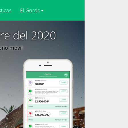
sticas
El Gordo
re del 2020
fono móvil