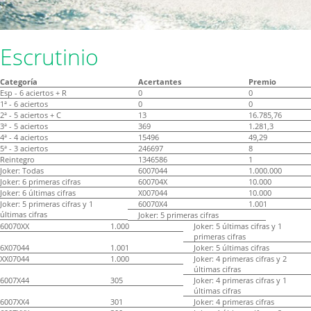
Escrutinio
Categoría
Acertantes
Premio
Esp - 6 aciertos + R
0
0
1ª - 6 aciertos
0
0
2ª - 5 aciertos + C
13
16.785,76
3ª - 5 aciertos
369
1.281,3
4ª - 4 aciertos
15496
49,29
5ª - 3 aciertos
246697
8
Reintegro
1346586
1
Joker: Todas
6007044
1.000.000
Joker: 6 primeras cifras
600704X
10.000
Joker: 6 últimas cifras
X007044
10.000
Joker: 5 primeras cifras y 1
60070X4
1.001
últimas cifras
Joker: 5 primeras cifras
60070XX
1.000
Joker: 5 últimas cifras y 1
primeras cifras
6X07044
1.001
Joker: 5 últimas cifras
XX07044
1.000
Joker: 4 primeras cifras y 2
últimas cifras
6007X44
305
Joker: 4 primeras cifras y 1
últimas cifras
6007XX4
301
Joker: 4 primeras cifras