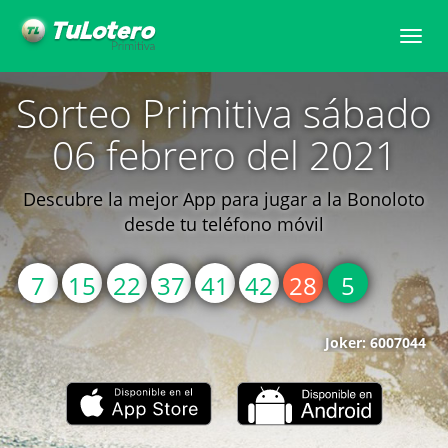
Toggle
naviga
Sorteo Primitiva sábado
06 febrero del 2021
Descubre la mejor App para jugar a la Bonoloto
desde tu teléfono móvil
7
15
22
37
41
42
28
5
Joker: 6007044