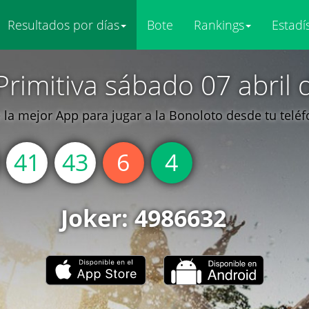
Resultados por días
Bote
Rankings
Estadí
Primitiva sábado 07 abril 
la mejor App para jugar a la Bonoloto desde tu telé
41
43
6
4
Joker: 4986632