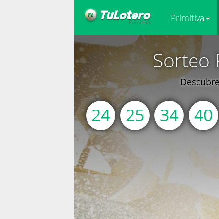
Primitiva
Sorteo 
Descubre 
24
25
34
40