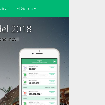
sticas
El Gordo
del 2018
fono móvil