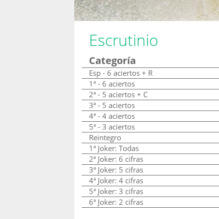
Escrutinio
Categoría
Esp - 6 aciertos + R
1ª - 6 aciertos
2ª - 5 aciertos + C
3ª - 5 aciertos
4ª - 4 aciertos
5ª - 3 aciertos
Reintegro
1ª Joker: Todas
2ª Joker: 6 cifras
3ª Joker: 5 cifras
4ª Joker: 4 cifras
5ª Joker: 3 cifras
6ª Joker: 2 cifras