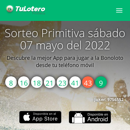
Toggle
naviga
Sorteo Primitiva sábado
07 mayo del 2022
Descubre la mejor App para jugar a la Bonoloto
desde tu teléfono móvil
8
16
18
21
23
41
43
9
Joker: 9756552