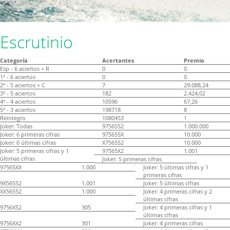
Escrutinio
Categoría
Acertantes
Premio
Esp - 6 aciertos + R
0
0
1ª - 6 aciertos
0
0
2ª - 5 aciertos + C
7
29.088,24
3ª - 5 aciertos
182
2.424,02
4ª - 4 aciertos
10596
67,26
5ª - 3 aciertos
198718
8
Reintegro
1080453
1
Joker: Todas
9756552
1.000.000
Joker: 6 primeras cifras
975655X
10.000
Joker: 6 últimas cifras
X756552
10.000
Joker: 5 primeras cifras y 1
97565X2
1.001
últimas cifras
Joker: 5 primeras cifras
97565XX
1.000
Joker: 5 últimas cifras y 1
primeras cifras
9X56552
1.001
Joker: 5 últimas cifras
XX56552
1.000
Joker: 4 primeras cifras y 2
últimas cifras
9756X52
305
Joker: 4 primeras cifras y 1
últimas cifras
9756XX2
301
Joker: 4 primeras cifras