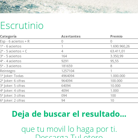
Escrutinio
Categoría
Acertantes
Premio
Esp - 6 aciertos + R
0
0
1ª - 6 aciertos
1
1.690.960,26
2ª - 5 aciertos + C
4
63.411,01
3ª - 5 aciertos
164
3.350,99
4ª - 4 aciertos
9291
95,55
5ª - 3 aciertos
181659
8
Reintegro
1257104
1
1ª Joker: Todas
4964094
1.000.000
2ª Joker: 6 cifras
964094
100.000
3ª Joker: 5 cifras
64094
10.000
4ª Joker: 4 cifras
4094
1.000
5ª Joker: 3 cifras
094
100
6ª Joker: 2 cifras
94
10
Deja de buscar el resultado...
que tu movil lo haga por ti.
Descarga TuLotero