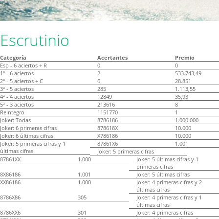
Escrutinio
Categoría
Acertantes
Premio
Esp - 6 aciertos + R
0
0
1ª - 6 aciertos
2
533.743,49
2ª - 5 aciertos + C
6
28.851
3ª - 5 aciertos
285
1.113,55
4ª - 4 aciertos
12849
35,93
5ª - 3 aciertos
213616
8
Reintegro
1151770
1
Joker: Todas
8786186
1.000.000
Joker: 6 primeras cifras
878618X
10.000
Joker: 6 últimas cifras
X786186
10.000
Joker: 5 primeras cifras y 1
87861X6
1.001
últimas cifras
Joker: 5 primeras cifras
87861XX
1.000
Joker: 5 últimas cifras y 1
primeras cifras
8X86186
1.001
Joker: 5 últimas cifras
XX86186
1.000
Joker: 4 primeras cifras y 2
últimas cifras
8786X86
305
Joker: 4 primeras cifras y 1
últimas cifras
8786XX6
301
Joker: 4 primeras cifras