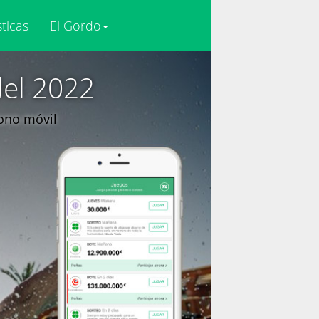
sticas
El Gordo
del 2022
fono móvil