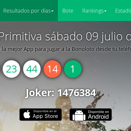
Resultados por días
Bote
Rankings
Estadí
Primitiva sábado 09 julio 
la mejor App para jugar a la Bonoloto desde tu telé
23
44
14
1
Joker: 1476384