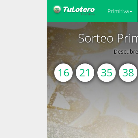
Primitiva
Sorteo Pri
Descubre 
16
21
35
38