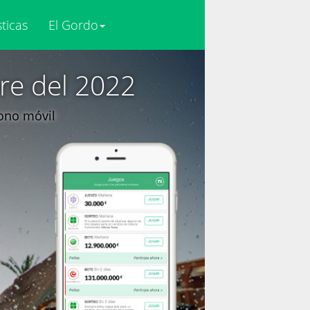
sticas
El Gordo
re del 2022
fono móvil