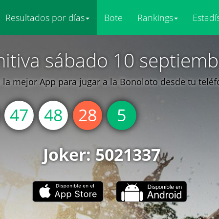
Resultados por días
Bote
Rankings
Estadí
mitiva sábado 10 septiemb
la mejor App para jugar a la Bonoloto desde tu telé
47
48
28
5
Joker: 5021337