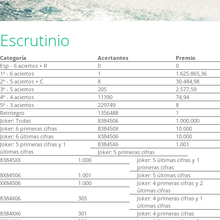
Escrutinio
Categoría
Acertantes
Premio
Esp - 6 aciertos + R
0
0
1ª - 6 aciertos
1
1.625.865,36
2ª - 5 aciertos + C
8
30.484,98
3ª - 5 aciertos
205
2.577,59
4ª - 4 aciertos
11390
74,94
5ª - 3 aciertos
229749
8
Reintegro
1356488
1
Joker: Todas
8384506
1.000.000
Joker: 6 primeras cifras
838450X
10.000
Joker: 6 últimas cifras
X384506
10.000
Joker: 5 primeras cifras y 1
83845X6
1.001
últimas cifras
Joker: 5 primeras cifras
83845XX
1.000
Joker: 5 últimas cifras y 1
primeras cifras
8X84506
1.001
Joker: 5 últimas cifras
XX84506
1.000
Joker: 4 primeras cifras y 2
últimas cifras
8384X06
305
Joker: 4 primeras cifras y 1
últimas cifras
8384XX6
301
Joker: 4 primeras cifras