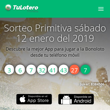
Toggle
naviga
Sorteo Primitiva sábado
12 enero del 2019
Descubre la mejor App para jugar a la Bonoloto
desde tu teléfono móvil
3
6
7
32
41
43
27
7
Joker: 8384506