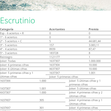
Escrutinio
Categoría
Acertantes
Premio
Esp - 6 aciertos + R
0
0
1ª - 6 aciertos
0
0
2ª - 5 aciertos + C
5
44.681,44
3ª - 5 aciertos
157
3.083,11
4ª - 4 aciertos
8939
87,47
5ª - 3 aciertos
183728
8
Reintegro
1121177
1
Joker: Todas
1637307
1.000.000
Joker: 6 primeras cifras
163730X
10.000
Joker: 6 últimas cifras
X637307
10.000
Joker: 5 primeras cifras y 1
16373X7
1.001
últimas cifras
Joker: 5 primeras cifras
16373XX
1.000
Joker: 5 últimas cifras y 1
primeras cifras
1X37307
1.001
Joker: 5 últimas cifras
XX37307
1.000
Joker: 4 primeras cifras y 2
últimas cifras
1637X07
305
Joker: 4 primeras cifras y 1
últimas cifras
1637XX7
301
Joker: 4 primeras cifras