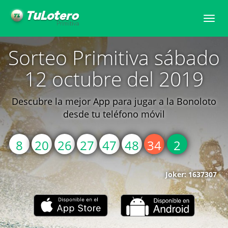
Toggle
naviga
Sorteo Primitiva sábado
12 octubre del 2019
Descubre la mejor App para jugar a la Bonoloto
desde tu teléfono móvil
8
20
26
27
47
48
34
2
Joker: 1637307